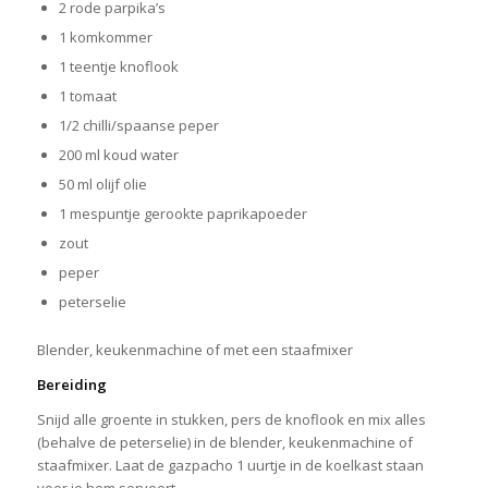
2 rode parpika’s
1 komkommer
1 teentje knoflook
1 tomaat
1/2 chilli/spaanse peper
200 ml koud water
50 ml olijf olie
1 mespuntje gerookte paprikapoeder
zout
peper
peterselie
Blender, keukenmachine of met een staafmixer
Bereiding
Snijd alle groente in stukken, pers de knoflook en mix alles
(behalve de peterselie) in de blender, keukenmachine of
staafmixer. Laat de gazpacho 1 uurtje in de koelkast staan
voor je hem serveert.