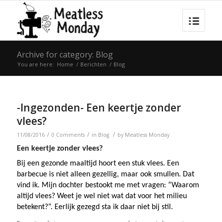
Archive for category: Blog
You are here:
Home
/
Berichten
/
Blog
-Ingezonden- Een keertje zonder
vlees?
/
/
/
11/08/2016
0 Comments
in
Blog
by
Meatless Monday
Een keertje zonder vlees?
Bij een gezonde maaltijd hoort een stuk vlees. Een
barbecue is niet alleen gezellig, maar ook smullen. Dat
vind ik. Mijn dochter bestookt me met vragen: ”Waarom
altijd vlees? Weet je wel niet wat dat voor het milieu
betekent?”. Eerlijk gezegd sta ik daar niet bij stil.