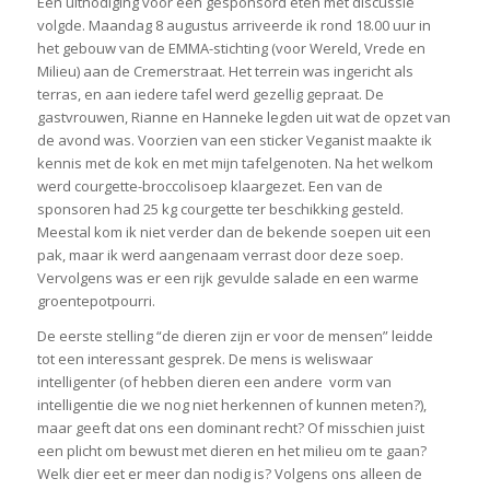
Een uitnodiging voor een gesponsord eten met discussie
volgde. Maandag 8 augustus arriveerde ik rond 18.00 uur in
het gebouw van de EMMA-stichting (voor Wereld, Vrede en
Milieu) aan de Cremerstraat. Het terrein was ingericht als
terras, en aan iedere tafel werd gezellig gepraat. De
gastvrouwen, Rianne en Hanneke legden uit wat de opzet van
de avond was. Voorzien van een sticker Veganist maakte ik
kennis met de kok en met mijn tafelgenoten. Na het welkom
werd courgette-broccolisoep klaargezet. Een van de
sponsoren had 25 kg courgette ter beschikking gesteld.
Meestal kom ik niet verder dan de bekende soepen uit een
pak, maar ik werd aangenaam verrast door deze soep.
Vervolgens was er een rijk gevulde salade en een warme
groentepotpourri.
De eerste stelling “de dieren zijn er voor de mensen” leidde
tot een interessant gesprek. De mens is weliswaar
intelligenter (of hebben dieren een andere vorm van
intelligentie die we nog niet herkennen of kunnen meten?),
maar geeft dat ons een dominant recht? Of misschien juist
een plicht om bewust met dieren en het milieu om te gaan?
Welk dier eet er meer dan nodig is? Volgens ons alleen de