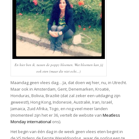
En hier ben ik, tussen de poppy bloemen. Wat bloemen kan jij
ook eten (maar die niet echt…)
Maandag geen vlees dag… Ja, dat doen wij hier, nu, in Utrecht.
Maar ook in Amsterdam, Gent, Denemarken, Kroatië,
Honduras, Bolivia, Brazilië (dat zal zeker een uitdaging zijn
geweest!), Hong Kong, Indonesië, Australië, Iran, Israël,
Jamaica, Zuid Afrika, Togo, en nog veel meer landen
(momenteel zijn het er 36, vertelt de website van
Meatless
Monday international
ons).
Het begin van één dag in de week geen vlees eten begint in
de VS tijdens de Eerste Wereldoorlog , waar de oorlog een te