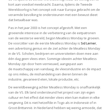
kort aan voedsel meebracht. Daarna, tijdens de Tweede
Wereldoorlog is het concept ook naar Europa gebracht om de
verarmde bevolking te ondersteunen met een bewust dieet
dat betaalbaar was.
Pas in het jaar 2003 is het concept afgestoft. Met een
groeiende interesse in de verbetering van de eetpatronen
van de westerse wereld, begon Meatless Monday te groeien.
De voorzitter van de eerste Meatless Monday is
Sid Lerner
,
een advertising genius en de ziel achter de Meatless Monday
in de VS. Scholen, bedrijven en universiteiten doen mee aan
één dag geen vlees eten. Sommige ideeën achter Meatless
Monday zijn door hem vernieuwd, aangepast aan
de maatschappij van vandaag, de vleesindustrie en de impact
op ons milieu, de mishandeling van dieren binnen de
industrie, gevarieerd eten, lokale productie, etc.
De wereldbeweging achter Meatless Monday is onafhankelijk
van de VS. Elk land ondersteund het project van zijn eigen
cultuur en het effect dat minder vlees eten kan maken in elke
omgeving. Dit is niet hetzelfde in Togo als in Indonesië of in
Groot-Brittannië. In Nederland hebben wij weinig armoede, dat